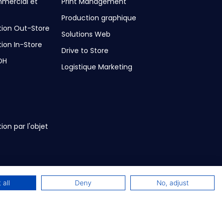
mercial et
Print Management
Production graphique
on Out-Store
Solutions Web
on In-Store
Drive to Store
OH
Logistique Marketing
n par l'objet
 all
Deny
No, adjust