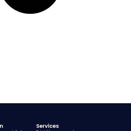
on
Services