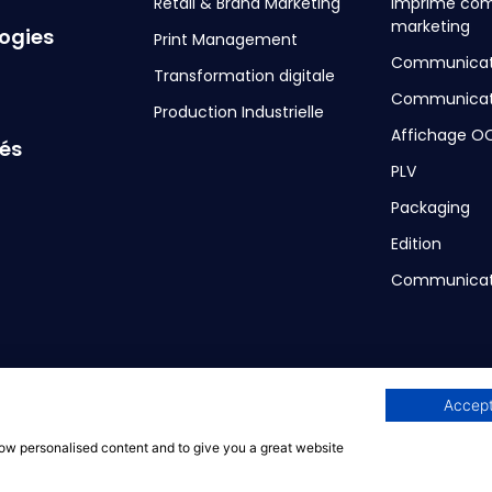
Retail & Brand Marketing
Imprimé com
marketing
ogies
Print Management
Communicati
Transformation digitale
Communicati
Production Industrielle
Affichage O
tés
PLV
Packaging
Edition
Communicatio
entialité
Accept
show personalised content and to give you a great website