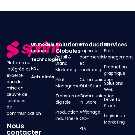
Solutions
Production
Services
Un modèle
Globales
unique
Imprimé
Print
Retail &
commercial
Management
Technologies
Plateforme
Brand
et
Production
RSE
intégrée et
Marketing
marketing
graphique
experte
Actualités
Print
Communication
dans la
Solutions
Management
Out-Store
mise en
Web
œuvre de
Transformation
Communication
Drive to
solutions
digitale
In-Store
Store
de
Production
Affichage
communication
Logistique
Industrielle
OOH
Marketing
Nous
PLV
contacter