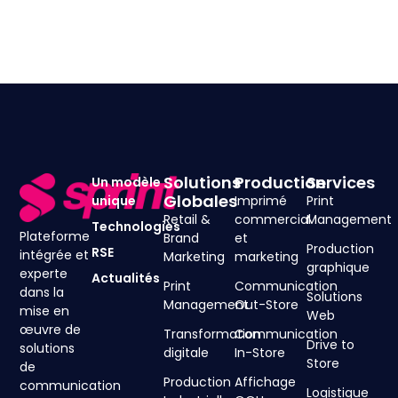
Solutions
Production
Services
Un modèle
Globales
unique
Imprimé
Print
Retail &
commercial
Management
Technologies
Plateforme
Brand
et
Production
RSE
intégrée et
Marketing
marketing
graphique
experte
Actualités
Print
Communication
dans la
Solutions
Management
Out-Store
mise en
Web
œuvre de
Transformation
Communication
Drive to
solutions
digitale
In-Store
Store
de
Production
Affichage
communication
Logistique